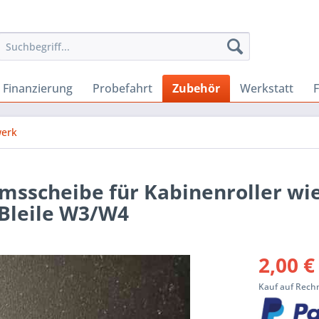
Finanzierung
Probefahrt
Zubehör
Werkstatt
werk
msscheibe für Kabinenroller wie
 Bleile W3/W4
2,00 €
Kauf auf Rechn