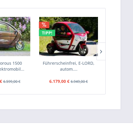
TIPP!
TIPP!
orous 1500
Führerscheinfrei, E-LORD,
MOVE Vigoro
ektromobil...
autom....
Elekt
€
6.179,00 €
5.499,0
6.599,00 €
6.949,00 €