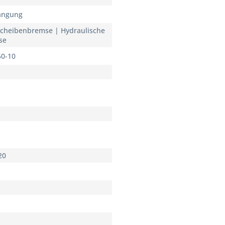
ängung
Scheibenbremse | Hydraulische
se
50-10
20