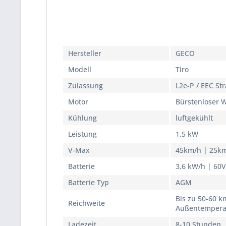
Datenbezeichnung
Herstellerang
Hersteller
GECO
Modell
Tiro
Zulassung
L2e-P / EEC St
Motor
Bürstenloser 
Kühlung
luftgekühlt
Leistung
1,5 kW
V-Max
45km/h | 25k
Batterie
3,6 kW/h | 60
Batterie Typ
AGM
Bis zu 50-60 k
Reichweite
Außentemperat
Ladezeit
8-10 Stunden