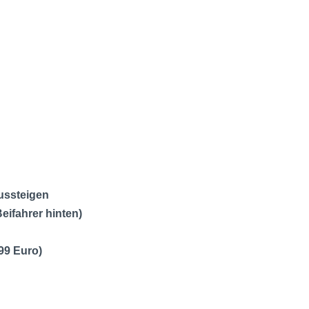
ussteigen
eifahrer hinten)
99 Euro)