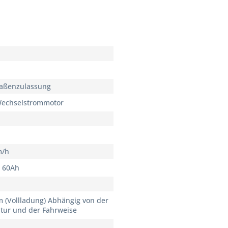
aben
raßenzulassung
Wechselstrommotor
m/h
V 60Ah
m (Vollladung) Abhängig von der
ur und der Fahrweise