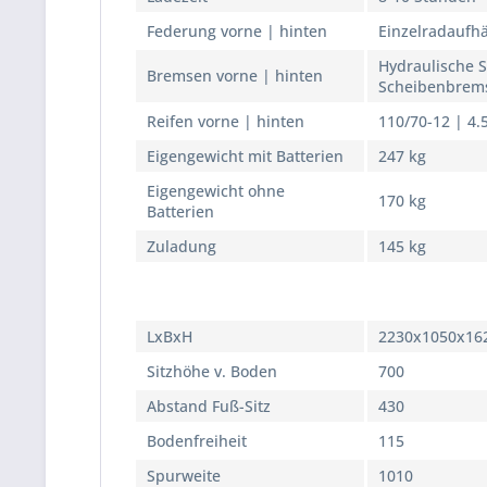
Federung vorne | hinten
Einzelradaufh
Hydraulische 
Bremsen vorne | hinten
Scheibenbrem
Reifen vorne | hinten
110/70-12 | 4.
Eigengewicht mit Batterien
247 kg
Eigengewicht ohne
170 kg
Batterien
Zuladung
145 kg
Fahrzeug Abmessungen in
mm
LxBxH
2230x1050x16
Sitzhöhe v. Boden
700
Abstand Fuß-Sitz
430
Bodenfreiheit
115
Spurweite
1010