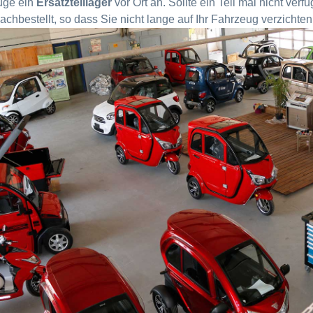
uge ein
Ersatzteillager
vor Ort an. Sollte ein Teil mal nicht ver
chbestellt, so dass Sie nicht lange auf Ihr Fahrzeug verzichte