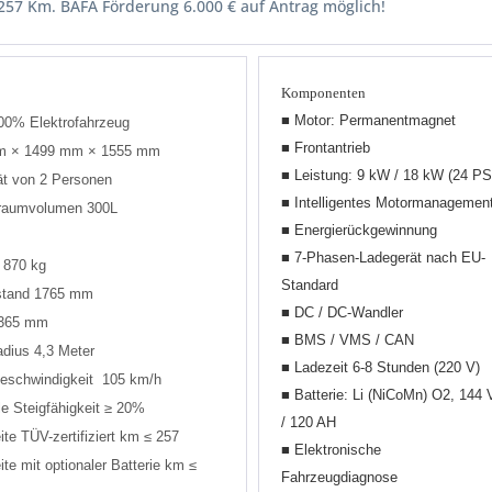
 257 Km. BAFA Förderung 6.000 € auf Antrag möglich!
Komponenten
■ Motor: Permanentmagnet
00% Elektrofahrzeug
■ Frontantrieb
m × 1499 mm × 1555 mm
■ Leistung: 9 kW / 18 kW (24 PS
ät von 2 Personen
■ Intelligentes Motormanagemen
raumvolumen 300L
■ Energierückgewinnung
■ 7-Phasen-Ladegerät nach EU-
 870 kg
Standard
stand 1765 mm
■ DC / DC-Wandler
1365 mm
■ BMS / VMS / CAN
dius 4,3 Meter
■ Ladezeit 6-8 Stunden (220 V)
eschwindigkeit 105 km/h
■ Batterie: Li (NiCoMn) O2, 144 
e Steigfähigkeit ≥ 20%
/ 120 AH
te TÜV-zertifiziert km ≤ 257
■ Elektronische
te mit optionaler Batterie km ≤
Fahrzeugdiagnose