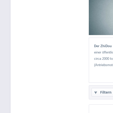
Der ZhiDou i
einer öffent
circa 2000 k
(Antriebsmot
Filtern