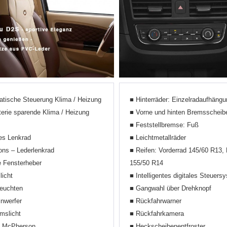
tische Steuerung Klima / Heizung
■ Hinterräder: Einzelradaufhängu
erie sparende Klima / Heizung
■ Vorne und hinten Bremsscheib
■ Feststellbremse: Fuß
res Lenkrad
■ Leichtmetallräder
ions – Lederlenkrad
■ Reifen: Vorderrad 145/60 R13, 
e Fensterheber
155/50 R14
icht
■ Intelligentes digitales Steuers
euchten
■ Gangwahl über Drehknopf
nwerfer
■ Rückfahrwarner
emslicht
■ Rückfahrkamera
r: McPherson
■ Heckscheibenentfroster