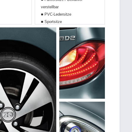
verstellbar
■ PVC-Ledersitze
■ Sportsitze