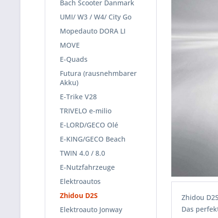
Bach Scooter Danmark
UMI/ W3 / W4/ City Go
Mopedauto DORA LI
MOVE
E-Quads
Futura (rausnehmbarer
Akku)
E-Trike V28
TRIVELO e-milio
E-LORD/GECO Olé
E-KING/GECO Beach
TWIN 4.0 / 8.0
E-Nutzfahrzeuge
Elektroautos
Zhidou D2S
Zhidou D2
Das perfek
Elektroauto Jonway