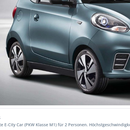
S
te E-City Car (PKW Klasse M1) für 2 Personen. Höchstgeschwindigke