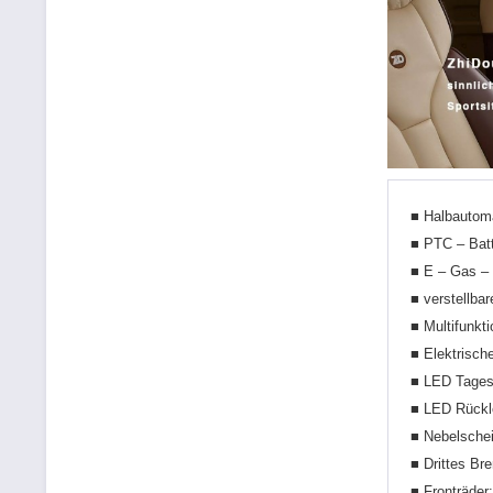
■ Halbautoma
■ PTC – Batt
■ E – Gas –
■ verstellba
■ Multifunkt
■ Elektrisch
■ LED Tagesl
■ LED Rückl
■ Nebelschei
■ Drittes Br
■ Fronträde