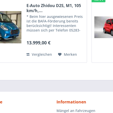
E-Auto Zhidou D2S, M1, 105
km/h,...
* Beim hier ausgewiesenen Preis
ist die BAFA-Förderung bereits
berücksichtigt! Interessenten
müssen sich per Telefon 05283-
9469403 oder per E-mail info@aj-
emobile.de bei uns melden! Das
13.999,00 €
Fahrzeug ist bestellbar und
schnell lieferbar....
Vergleichen
Merken
ce
Informationen
Mängel an Fahrzeugen