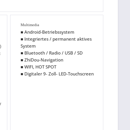
Multimedia
■ Android-Betriebssystem
■ Integriertes / permanent aktives
System
)
■ Bluetooth / Radio / USB / SD
t
■ ZhiDou-Navigation
■ WIFI, HOT SPOT
■ Digitaler 9- Zoll- LED-Touchscreen
V