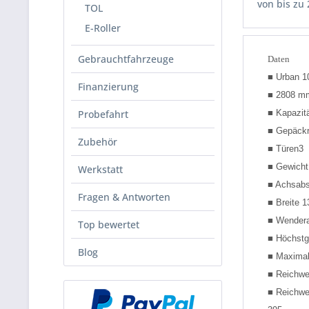
von bis zu
TOL
E-Roller
Gebrauchtfahrzeuge
Daten
■ Urban 1
Finanzierung
■ 2808 m
Probefahrt
■ Kapazit
■ Gepäck
Zubehör
■ Türen3
■ Gewicht
Werkstatt
■ Achsab
Fragen & Antworten
■ Breite 
■ Wendera
Top bewertet
■ Höchstg
Blog
■ Maximal
■ Reichwei
■ Reichwei