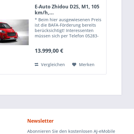
E-Auto Zhidou D2S, M1, 105
km/h,...
* Beim hier ausgewiesenen Preis
ist die BAFA-Förderung bereits
berücksichtigt! Interessenten
müssen sich per Telefon 05283-
9469403 oder per E-mail info@aj-
emobile.de bei uns melden! Das
13.999,00 €
Fahrzeug ist bestellbar und
schnell lieferbar....
Vergleichen
Merken
Newsletter
Abonnieren Sie den kostenlosen AJ-eMobile