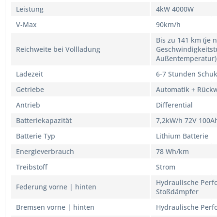
Leistung
4kW 4000W
V-Max
90km/h
Bis zu 141 km (je 
Reichweite bei Vollladung
Geschwindigkeitst
Außentemperatur)
Ladezeit
6-7 Stunden Schuk
Getriebe
Automatik + Rück
Antrieb
Differential
Batteriekapazität
7,2kW/h 72V 100A
Batterie Typ
Lithium Batterie
Energieverbrauch
78 Wh/km
Treibstoff
Strom
Hydraulische Per
Federung vorne | hinten
Stoßdämpfer
Bremsen vorne | hinten
Hydraulische Per