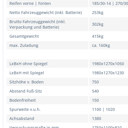
Reifen vorne | hinten
185/30-14 | 270/3
Netto Fahrzeuggewicht (inkl. Batterie)
253kg
Brutto Fahrzeuggewicht (inkl.
302kg
Verpackung und Batterie)
Gesamtgewicht
415kg
max. Zuladung
ca. 160kg
Abmessungen in mm
LxBxH ohne Spiegel
1980x1270x1050
LxBxH mit Spiegel
1980x1270x1230
Sitzhöhe v. Boden
750
Abstand Fuß-Sitz
540
Bodenfreiheit
150
Spurweite v.u.h.
1100 | 1020
Achsabstand
1380
Verpackungsmaße in mm
1750x1100x810