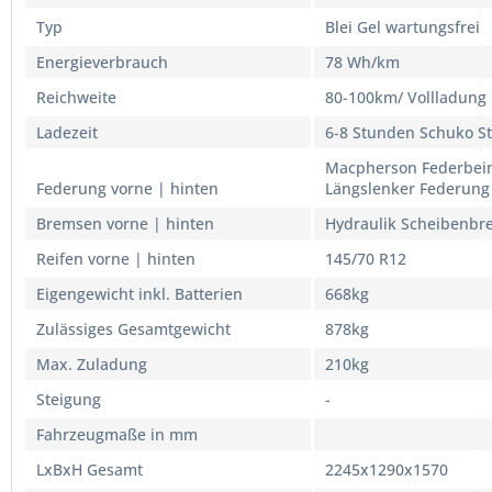
Typ
Blei Gel wartungsfrei
Energieverbrauch
78 Wh/km
Reichweite
80-100km/ Vollladung
Ladezeit
6-8 Stunden Schuko S
Macpherson Federbei
Federung vorne | hinten
Längslenker Federung
Bremsen vorne | hinten
Hydraulik Scheibenb
Reifen vorne | hinten
145/70 R12
Eigengewicht inkl. Batterien
668kg
Zulässiges Gesamtgewicht
878kg
Max. Zuladung
210kg
Steigung
-
Fahrzeugmaße in mm
LxBxH Gesamt
2245x1290x1570