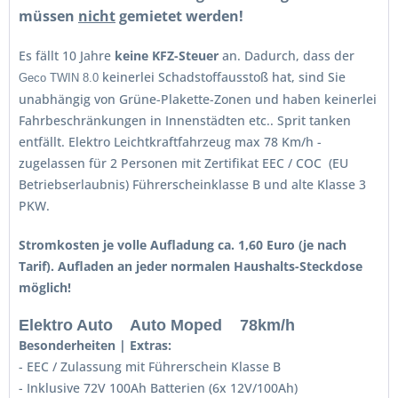
müssen
nicht
gemietet werden!
Es fällt 10 Jahre
keine KFZ-Steuer
an. Dadurch, dass der
keinerlei Schadstoffausstoß hat, sind Sie
Geco TWIN 8.0
unabhängig von Grüne-Plakette-Zonen und haben keinerlei
Fahrbeschränkungen in Innenstädten etc.. Sprit tanken
entfällt. Elektro Leichtkraftfahrzeug max 78 Km/h -
zugelassen für 2 Personen mit Zertifikat EEC / COC (EU
Betriebserlaubnis) Führerscheinklasse B und alte Klasse 3
PKW.
Stromkosten je volle Aufladung ca. 1,60 Euro (je nach
Tarif). Aufladen an jeder normalen Haushalts-Steckdose
möglich!
Elektro Auto Auto Moped 78km/h
Besonderheiten
| Extras:
- EEC / Zulassung mit Führerschein Klasse B
- Inklusive 72V 100Ah Batterien (6x 12V/100Ah)