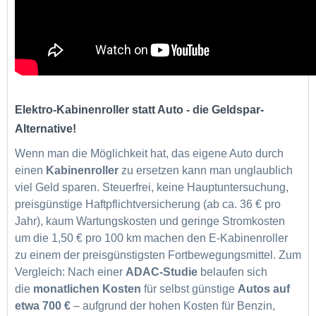
Elektro-Kabinenroller statt Auto - die Geldspar-
Alternative!
Wenn man die Möglichkeit hat, das eigene Auto durch
einen
Kabinenroller
zu ersetzen kann man unglaublich
viel Geld sparen. Steuerfrei, keine Hauptuntersuchung,
preisgünstige Haftpflichtversicherung (ab ca. 36 € pro
Jahr), kaum Wartungskosten und geringe Stromkosten
um die 1,50 € pro 100 km machen den E-Kabinenroller
zu einem der preisgünstigsten Fortbewegungsmittel. Zum
Vergleich: Nach einer
ADAC-Studie
belaufen sich
die
monatlichen Kosten
für selbst günstige
Autos auf
etwa 700 €
– aufgrund der hohen Kosten für Benzin,