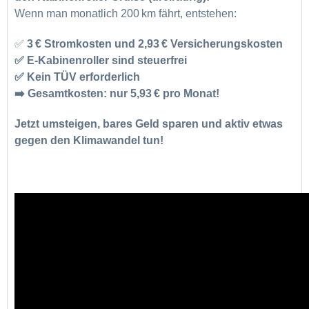
Wenn man monatlich 200 km fährt, entstehen:
✅
3 € Stromkosten und
2,93 € Versicherungskosten
✅ E-Kabinenroller sind steuerfrei
✅ Kein TÜV erforderlich
➡️
Gesamtkosten: nur 5,93 € pro Monat!
Jetzt umsteigen, bares Geld sparen und aktiv etwas
gegen den Klimawandel tun!