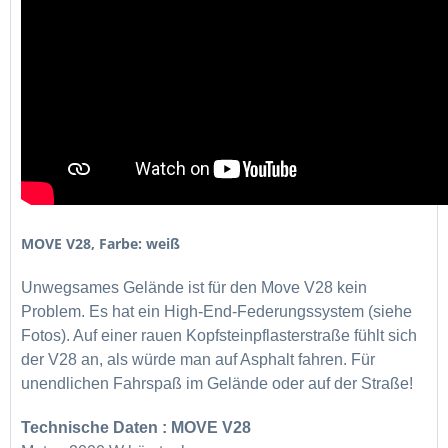
MOVE V28, Farbe: weiß
Unwegsames Gelände ist für den Move V28 kein
Problem.
Es hat ein High-End-Federungssystem (siehe
Fotos).
Auf einer rauen Kopfsteinpflasterstraße fühlt sich
der V28 an, als würde man auf Asphalt fahren. Für
unendlichen Fahrspaß im Gelände oder auf der Straße!
Technische Daten : MOVE V28