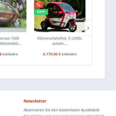
TIPP!
TIPP!
orous 1500
Führerscheinfrei, E-LORD,
MOVE Vigoro
ektromobil...
autom....
Elekt
€
6.179,00 €
5.499,0
6.599,00 €
6.949,00 €
Newsletter
Abonnieren Sie den kostenlosen AJ-eMobile