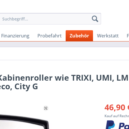
Finanzierung
Probefahrt
Zubehör
Werkstatt
abinenroller wie TRIXI, UMI, LM
co, City G
46,90 
Kauf auf Rechn