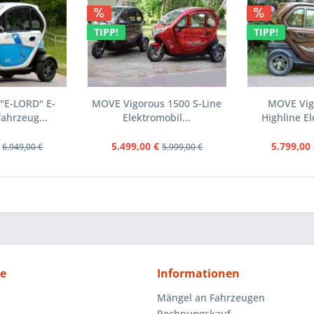
TIPP!
TIPP!
 "E-LORD" E-
MOVE Vigorous 1500 S-Line
MOVE Vig
fahrzeug...
Elektromobil...
Highline El
5.499,00 €
5.799,00 
6.949,00 €
5.999,00 €
ce
Informationen
Mängel an Fahrzeugen
Rechnungskauf