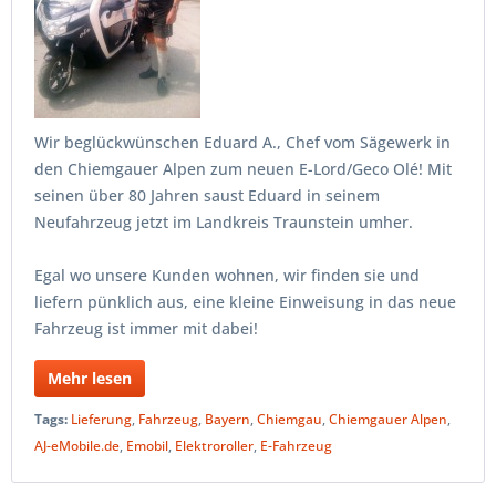
Wir beglückwünschen Eduard A., Chef vom Sägewerk in
den Chiemgauer Alpen zum neuen E-Lord/Geco Olé! Mit
seinen über 80 Jahren saust Eduard in seinem
Neufahrzeug jetzt im Landkreis Traunstein umher.
Egal wo unsere Kunden wohnen, wir finden sie und
liefern pünklich aus, eine kleine Einweisung in das neue
Fahrzeug ist immer mit dabei!
Mehr lesen
Tags:
Lieferung
,
Fahrzeug
,
Bayern
,
Chiemgau
,
Chiemgauer Alpen
,
AJ-eMobile.de
,
Emobil
,
Elektroroller
,
E-Fahrzeug