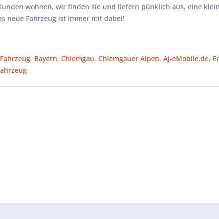
Kunden wohnen, wir finden sie und liefern pünklich aus, eine klei
as neue Fahrzeug ist immer mit dabei!
,
Fahrzeug
,
Bayern
,
Chiemgau
,
Chiemgauer Alpen
,
AJ-eMobile.de
,
E
Fahrzeug