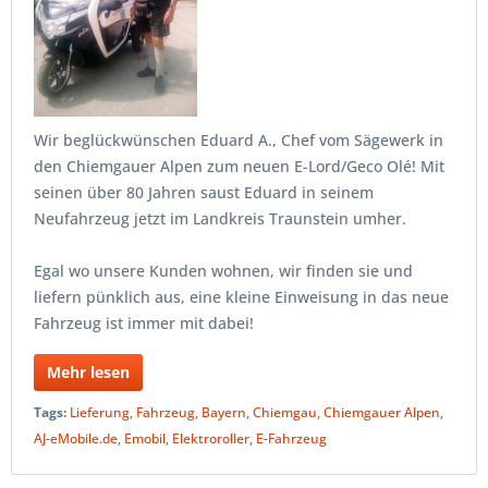
Wir beglückwünschen Eduard A., Chef vom Sägewerk in
den Chiemgauer Alpen zum neuen E-Lord/Geco Olé! Mit
seinen über 80 Jahren saust Eduard in seinem
Neufahrzeug jetzt im Landkreis Traunstein umher.
Egal wo unsere Kunden wohnen, wir finden sie und
liefern pünklich aus, eine kleine Einweisung in das neue
Fahrzeug ist immer mit dabei!
Mehr lesen
Tags:
Lieferung
,
Fahrzeug
,
Bayern
,
Chiemgau
,
Chiemgauer Alpen
,
AJ-eMobile.de
,
Emobil
,
Elektroroller
,
E-Fahrzeug