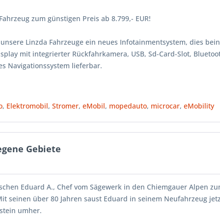
 Fahrzeug zum günstigen Preis ab 8.799,- EUR!
 unsere Linzda Fahrzeuge ein neues Infotainmentsystem, dies bein
splay mit integrierter Rückfahrkamera, USB, Sd-Card-Slot, Bluetoo
rtes Navigationssystem lieferbar.
o
,
Elektromobil
,
Stromer
,
eMobil
,
mopedauto
,
microcar
,
eMobility
tlegene Gebiete
schen Eduard A., Chef vom Sägewerk in den Chiemgauer Alpen zu
Mit seinen über 80 Jahren saust Eduard in seinem Neufahrzeug jet
stein umher.